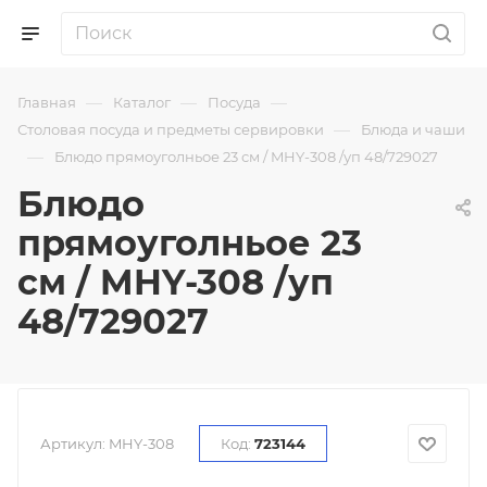
—
—
—
Главная
Каталог
Посуда
—
Столовая посуда и предметы сервировки
Блюда и чаши
—
Блюдо прямоуголньое 23 см / MHY-308 /уп 48/729027
Блюдо
прямоуголньое 23
см / MHY-308 /уп
48/729027
Артикул:
MHY-308
Код:
723144