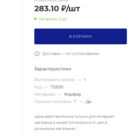
Розничная цена
283.10
₽
/шт
Осталось: 3 шт.
В КОРЗИНУ
Доставка — по согласованию
Характеристики
Выписывать кратно
—
1
Код
—
723215
Материал
—
Фарфор
Прямые поставки
—
Да
?
Цена действительна только для интернет-
магазина и может отличаться от цен в
розничных магазинах