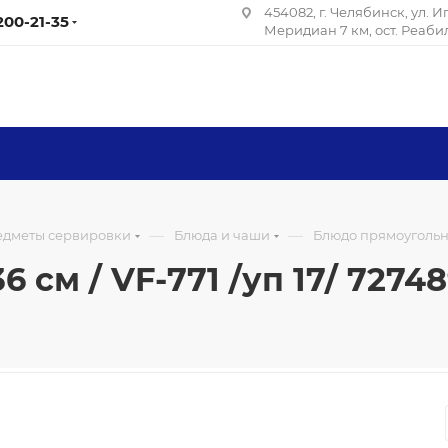
454082, г. Челябинск, ул. 
 200-21-35
Меридиан 7 км, ост. Реаб
—
—
редметы сервировки
Блюда и чаши
Блюдо прямоугольное
см / VF-771 /уп 17/ 7274