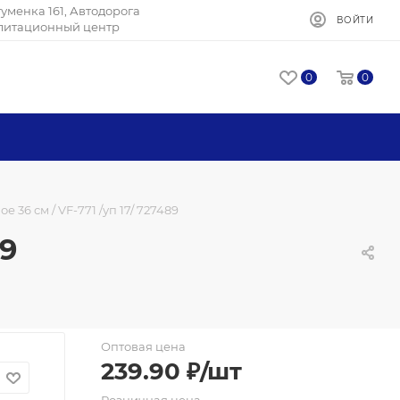
Игуменка 161, Автодорога
ВОЙТИ
илитационный центр
0
0
 36 см / VF-771 /уп 17/ 727489
89
Оптовая цена
239.90
₽
/шт