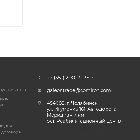
+7 (351) 200-21-35
трудничества
galeontrade@comiron.com
ара,
454082, г. Челябинск,
ие
ул. Игуменка 161, Автодорога
Меридиан 7 км,
ост. Реабилитационный центр
е для
 договора