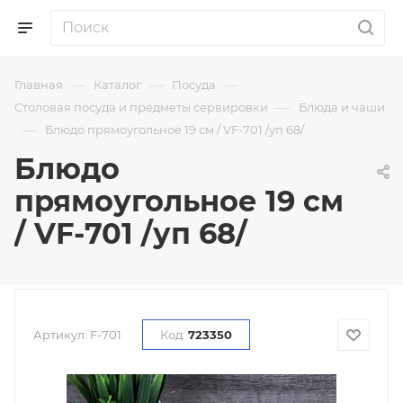
—
—
—
Главная
Каталог
Посуда
—
Столовая посуда и предметы сервировки
Блюда и чаши
—
Блюдо прямоугольное 19 см / VF-701 /уп 68/
Блюдо
прямоугольное 19 см
/ VF-701 /уп 68/
Артикул:
F-701
Код:
723350