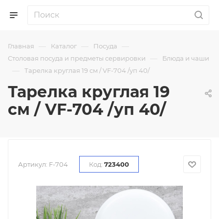
—
—
—
Главная
Каталог
Посуда
—
Столовая посуда и предметы сервировки
Блюда и чаши
—
Тарелка круглая 19 см / VF-704 /уп 40/
Тарелка круглая 19
см / VF-704 /уп 40/
Артикул:
F-704
Код:
723400