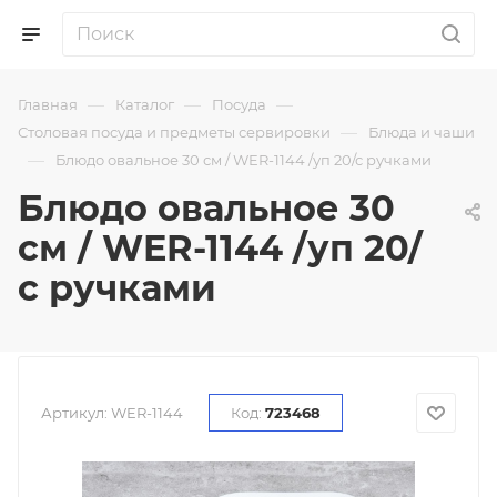
—
—
—
Главная
Каталог
Посуда
—
Столовая посуда и предметы сервировки
Блюда и чаши
—
Блюдо овальное 30 см / WER-1144 /уп 20/с ручками
Блюдо овальное 30
см / WER-1144 /уп 20/
с ручками
Артикул:
WER-1144
Код:
723468