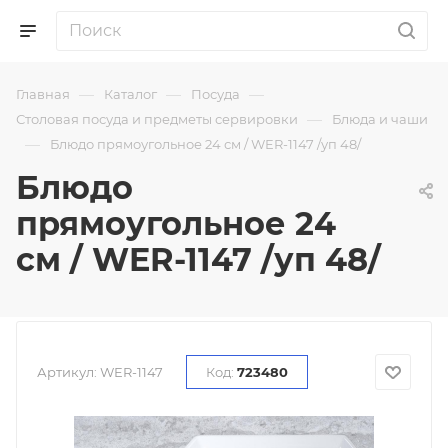
—
—
—
Главная
Каталог
Посуда
—
Столовая посуда и предметы сервировки
Блюда и чаши
—
Блюдо прямоугольное 24 см / WER-1147 /уп 48/
Блюдо
прямоугольное 24
см / WER-1147 /уп 48/
Артикул:
WER-1147
Код:
723480