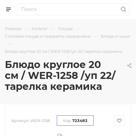
—
—
—
Главная
Каталог
Посуда
—
Столовая посуда и предметы сервировки
Блюда и чаши
—
Блюдо круглое 20 см / WER-1258 /уп 22/ тарелка керамика
Блюдо круглое 20
см / WER-1258 /уп 22/
тарелка керамика
Артикул:
WER-1258
Код:
723483