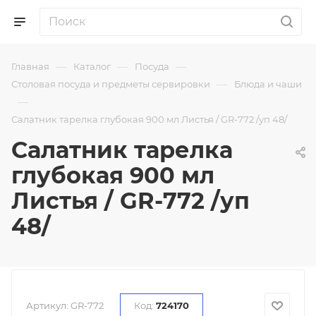
—
—
—
Главная
Каталог
Посуда
—
Столовая посуда и предметы сервировки
Блюда и чаши
—
Салатник тарелка глубокая 900 мл Листья / GR-772 /уп 48/
Салатник тарелка
глубокая 900 мл
Листья / GR-772 /уп
48/
Артикул:
GR-772
Код:
724170