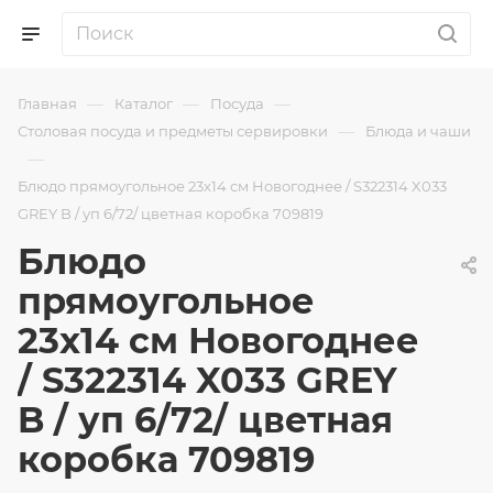
—
—
—
Главная
Каталог
Посуда
—
Столовая посуда и предметы сервировки
Блюда и чаши
—
Блюдо прямоугольное 23x14 см Новогоднее / S322314 X033
GREY B / уп 6/72/ цветная коробка 709819
Блюдо
прямоугольное
23x14 см Новогоднее
/ S322314 X033 GREY
B / уп 6/72/ цветная
коробка 709819