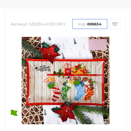
Артикул:
S322314 X033 GREY
Код:
696634