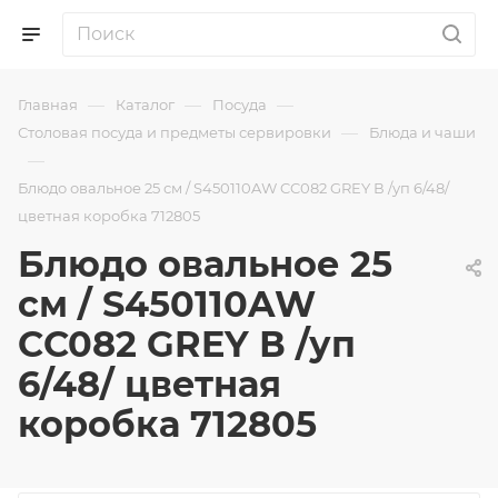
—
—
—
Главная
Каталог
Посуда
—
Столовая посуда и предметы сервировки
Блюда и чаши
—
Блюдо овальное 25 см / S450110AW CC082 GREY В /уп 6/48/
цветная коробка 712805
Блюдо овальное 25
см / S450110AW
CC082 GREY В /уп
6/48/ цветная
коробка 712805