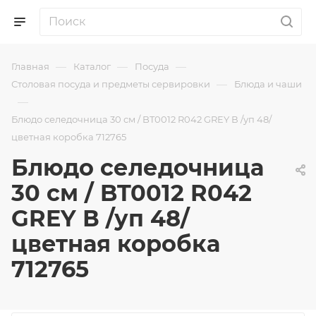
—
—
—
Главная
Каталог
Посуда
—
Столовая посуда и предметы сервировки
Блюда и чаши
—
Блюдо селедочница 30 см / BT0012 R042 GREY В /уп 48/
цветная коробка 712765
Блюдо селедочница
30 см / BT0012 R042
GREY В /уп 48/
цветная коробка
712765