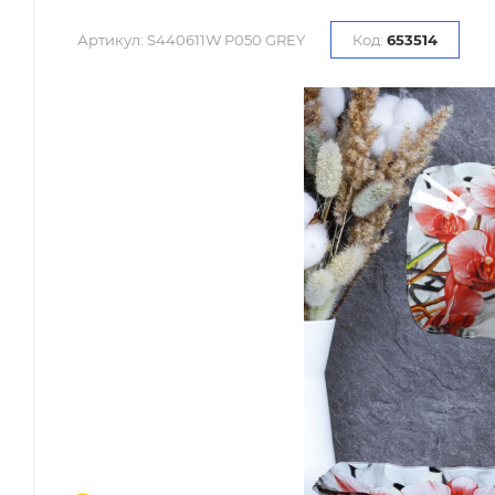
Артикул:
S440611W P050 GREY
Код:
653514