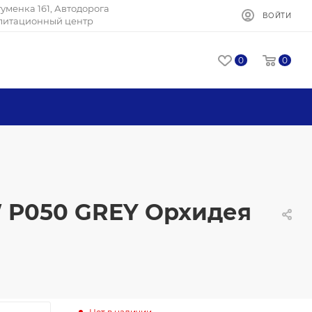
Игуменка 161, Автодорога
ВОЙТИ
илитационный центр
0
0
W P050 GREY Орхидея