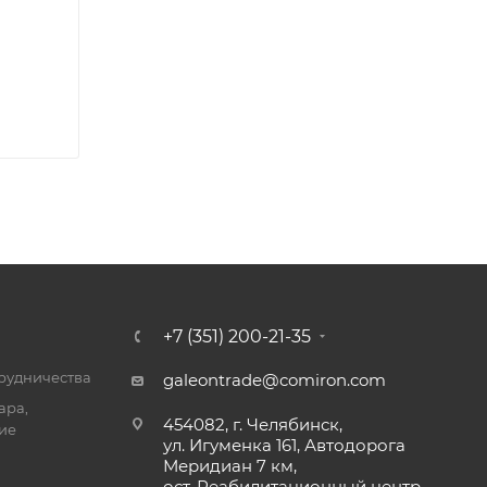
+7 (351) 200-21-35
трудничества
galeontrade@comiron.com
ара,
454082, г. Челябинск,
ие
ул. Игуменка 161, Автодорога
Меридиан 7 км,
ост. Реабилитационный центр