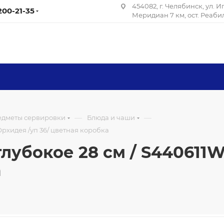
454082, г. Челябинск, ул. 
 200-21-35
Меридиан 7 км, ост. Реаб
—
—
редметы сервировки
Блюда и чаши
рхидея /уп 36/ цветная коробка
лубокое 28 см / S440611
а