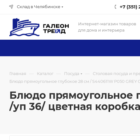
+7 (351)
Склад в Челябинске
Интернет-магазин товаров
для дома и интерьера
—
—
—
Главная
Каталог
Посуда
Столовая посуда и п
Блюдо прямоугольное глубокое 28 см / S440611W P050 GREY О
Блюдо прямоугольное г
/уп 36/ цветная коробк