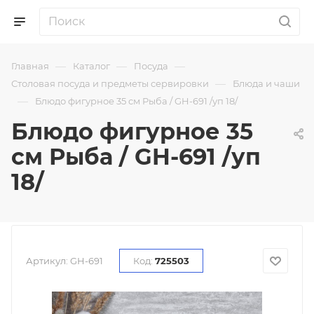
—
—
—
Главная
Каталог
Посуда
—
Столовая посуда и предметы сервировки
Блюда и чаши
—
Блюдо фигурное 35 см Рыба / GH-691 /уп 18/
Блюдо фигурное 35
см Рыба / GH-691 /уп
18/
Артикул:
GH-691
Код:
725503