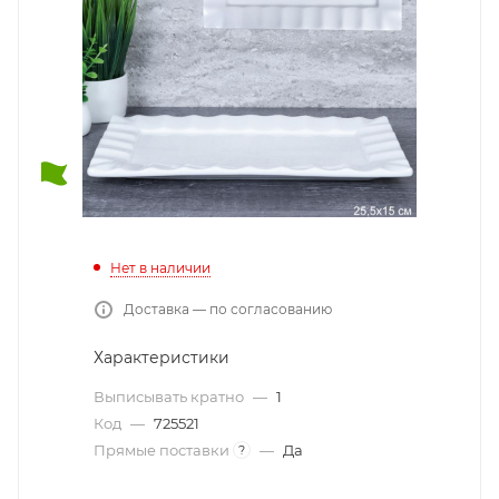
Нет в наличии
Доставка — по согласованию
Характеристики
Выписывать кратно
—
1
Код
—
725521
Прямые поставки
—
Да
?