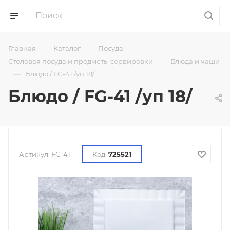
—
—
—
Главная
Каталог
Посуда
—
Столовая посуда и предметы сервировки
Блюда и чаши
—
Блюдо / FG-41 /уп 18/
Блюдо / FG-41 /уп 18/
Артикул:
FG-41
Код:
725521