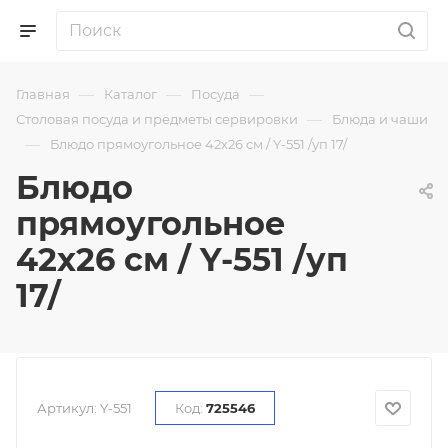
—
—
—
Главная
Каталог
Посуда
—
Столовая посуда и предметы сервировки
Блюда и чаши
—
Блюдо прямоугольное 42х26 см / Y-551 /уп 17/
Блюдо
прямоугольное
42х26 см / Y-551 /уп
17/
Артикул:
Y-551
Код:
725546