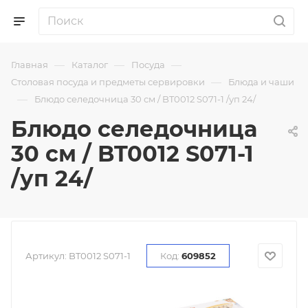
—
—
—
Главная
Каталог
Посуда
—
Столовая посуда и предметы сервировки
Блюда и чаши
—
Блюдо селедочница 30 см / BT0012 S071-1 /уп 24/
Блюдо селедочница
30 см / BT0012 S071-1
/уп 24/
Артикул:
BT0012 S071-1
Код:
609852