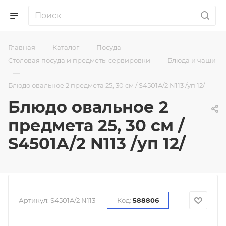
—
—
—
Главная
Каталог
Посуда
—
Столовая посуда и предметы сервировки
Блюда и чаши
—
Блюдо овальное 2 предмета 25, 30 см / S4501A/2 N113 /уп 12/
Блюдо овальное 2
предмета 25, 30 см /
S4501A/2 N113 /уп 12/
Артикул:
S4501A/2 N113
Код:
588806