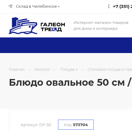
+7 (351)
Склад в Челябинске
Интернет-магазин товаров
для дома и интерьера
—
—
—
Главная
Каталог
Посуда
Столовая посуда и п
Блюдо овальное 50 см /
Артикул:
DP-50
Код:
573704