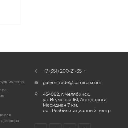
+7 (351) 200-21-35
трудничества
galeontrade@comiron.com
ара,
454082, г. Челябинск,
ие
ул. Игуменка 161, Автодорога
Меридиан 7 км,
ост. Реабилитационный центр
е для
 договора