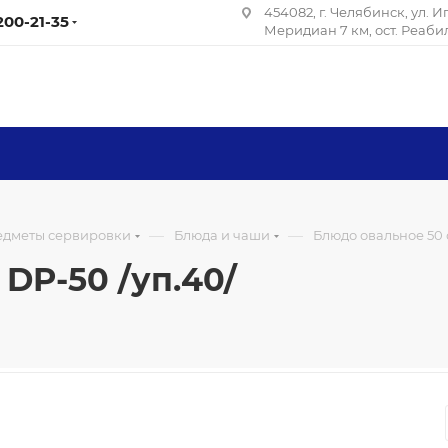
454082, г. Челябинск, ул. 
 200-21-35
Меридиан 7 км, ост. Реаб
—
—
редметы сервировки
Блюда и чаши
Блюдо овальное 50 с
 DP-50 /уп.40/