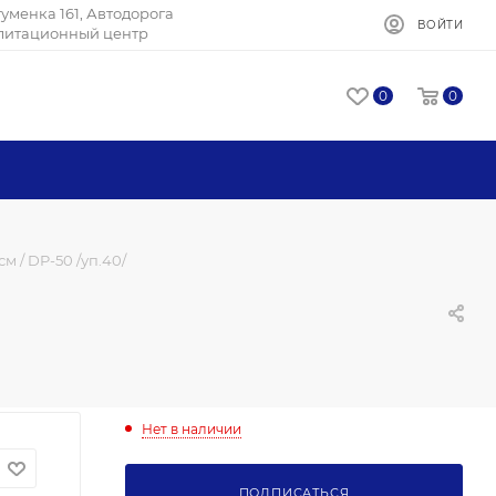
Игуменка 161, Автодорога
ВОЙТИ
илитационный центр
0
0
м / DP-50 /уп.40/
Нет в наличии
ПОДПИСАТЬСЯ