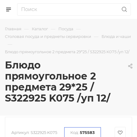
—
—
—
Главная
Каталог
Посуда
—
Столовая посуда и предметы сервировки
Блюда и чаши
—
Блюдо прямоугольное 2 предмета 29*25 / S322925 K075 /уп 12/
Блюдо
прямоугольное 2
предмета 29*25 /
S322925 K075 /уп 12/
Артикул:
S322925 K075
Код:
575583