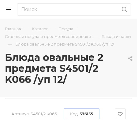
—
—
—
Главная
Каталог
Посуда
—
Столовая посуда и предметы сервировки
Блюда и чаши
—
Блюда овальные 2 предмета S4501/2 K066 /уп 12/
Блюда овальные 2
предмета S4501/2
K066 /уп 12/
Артикул:
S4501/2 K066
Код:
576155