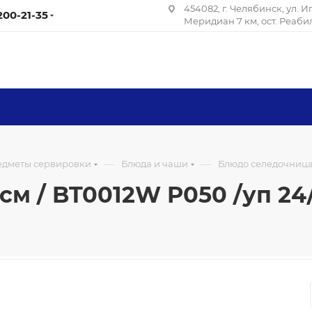
454082, г. Челябинск, ул. 
 200-21-35
Меридиан 7 км, ост. Реаб
—
—
редметы сервировки
Блюда и чаши
Блюдо селедочница 
м / BT0012W P050 /уп 24