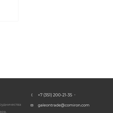
+7 (351) 200-21-35
трудничества
galeontrade@comiron.com
ара,