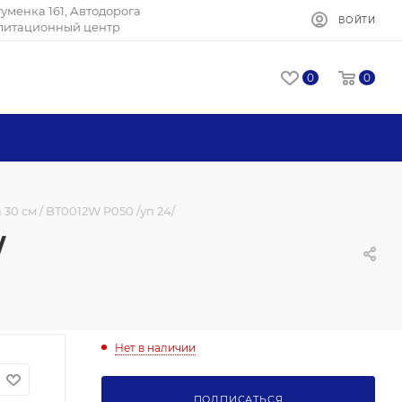
Игуменка 161, Автодорога
ВОЙТИ
илитационный центр
0
0
30 см / BT0012W P050 /уп 24/
/
Нет в наличии
ПОДПИСАТЬСЯ