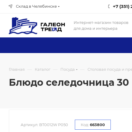
+7 (351)
Склад в Челябинске
Интернет-магазин товаров
для дома и интерьера
—
—
—
Главная
Каталог
Посуда
Столовая посуда и п
Блюдо селедочница 30 с
Артикул:
BT0012W P050
Код:
663800