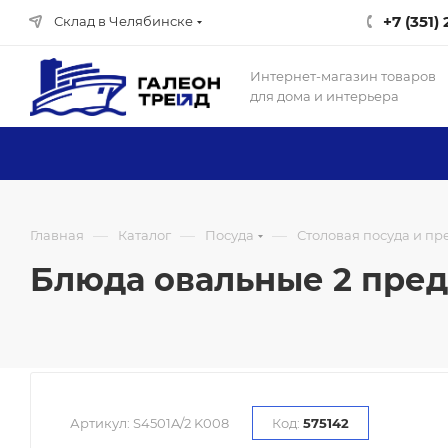
+7 (351)
Склад в Челябинске
Интернет-магазин товаров
для дома и интерьера
—
—
—
Главная
Каталог
Посуда
Столовая посуда и п
Блюда овальные 2 предм
Артикул:
S4501A/2 K008
Код:
575142