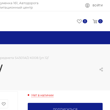
Игуменка 161, Автодорога
ВОЙТИ
илитационный центр
0
0
едмета S4501A/2 K008 /уп.12/
/
Нет в наличии
ПОДПИСАТЬСЯ