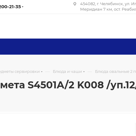
454082, г. Челябинск, ул. 
 200-21-35
Меридиан 7 км, ост. Реаб
—
—
редметы сервировки
Блюда и чаши
Блюда овальные 2 пр
ета S4501A/2 K008 /уп.12