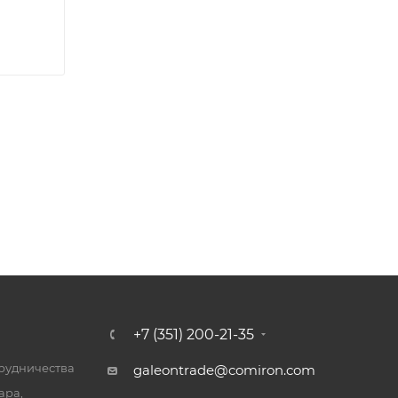
+7 (351) 200-21-35
трудничества
galeontrade@comiron.com
ара,