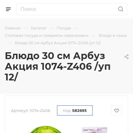
—
—
—
Главная
Каталог
Посуда
—
Столовая посуда и предметы сервировки
Блюда и чаши
—
Блюдо 30 см Арбуз Акция 1074-Z406 /уп 12/
Блюдо 30 см Арбуз
Акция 1074-Z406 /уп
12/
Артикул:
1074-Z406
Код:
582693