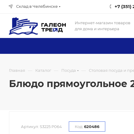
+7 (351)
Склад в Челябинске
Интернет-магазин товаров
для дома и интерьера
—
—
—
Главная
Каталог
Посуда
Столовая посуда и п
Блюдо прямоугольное 25
Артикул:
S3225 P064
Код:
620486