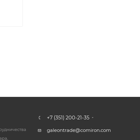
+7 (351) 200-21-35
трудничества
galeontrade@comiron.com
ара,