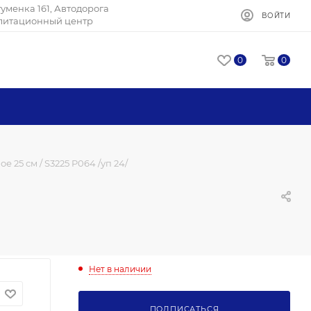
Игуменка 161, Автодорога
ВОЙТИ
илитационный центр
0
0
 25 см / S3225 P064 /уп 24/
Нет в наличии
ПОДПИСАТЬСЯ