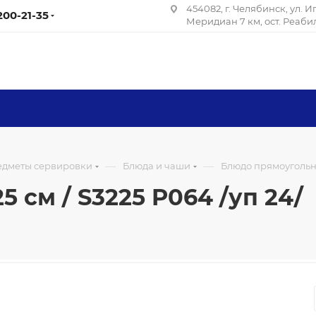
454082, г. Челябинск, ул. 
 200-21-35
Меридиан 7 км, ост. Реаб
—
—
редметы сервировки
Блюда и чаши
Блюдо прямоугольное
 см / S3225 P064 /уп 24/