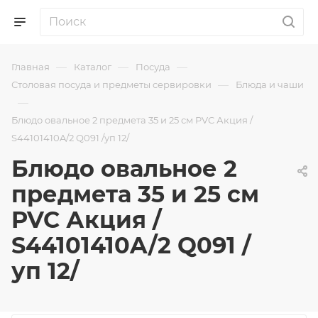
—
—
—
Главная
Каталог
Посуда
—
Столовая посуда и предметы сервировки
Блюда и чаши
—
Блюдо овальное 2 предмета 35 и 25 см PVC Акция /
S44101410A/2 Q091 /уп 12/
Блюдо овальное 2
предмета 35 и 25 см
PVC Акция /
S44101410A/2 Q091 /
уп 12/