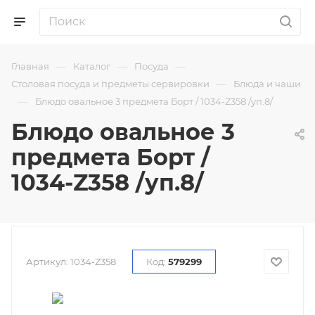
—
—
—
Главная
Каталог
Посуда
—
Столовая посуда и предметы сервировки
Блюда и чаши
—
Блюдо овальное 3 предмета Борт / 1034-Z358 /уп.8/
Блюдо овальное 3
предмета Борт /
1034-Z358 /уп.8/
Артикул:
1034-Z358
Код:
579299