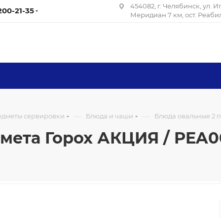
454082, г. Челябинск, ул. 
 200-21-35
Меридиан 7 км, ост. Реаб
—
—
редметы сервировки
Блюда и чаши
Блюда овальные 2 п
ета Горох АКЦИЯ / PEA00/