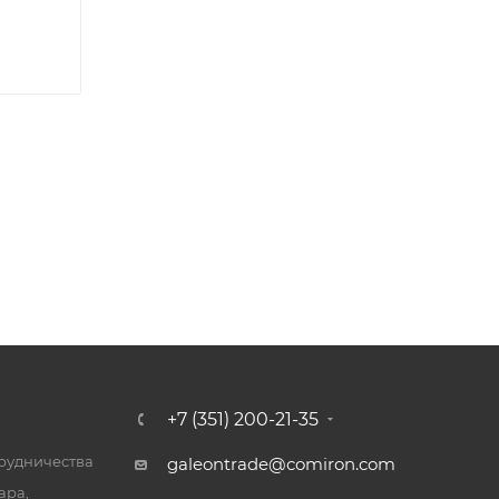
+7 (351) 200-21-35
трудничества
galeontrade@comiron.com
ара,