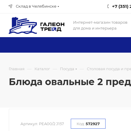
+7 (351)
Склад в Челябинске
Интернет-магазин товаров
для дома и интерьера
—
—
—
Главная
Каталог
Посуда
Столовая посуда и п
Блюда овальные 2 предм
Артикул:
PEA00/2 J157
Код:
572927