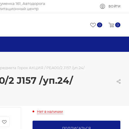
Игуменка 161, Автодорога
ВОЙТИ
илитационный центр
0
0
редмета Горох АКЦИЯ / PEA00/2 J157 /уп.24/
2 J157 /уп.24/
Нет в наличии
ПОДПИСАТЬСЯ