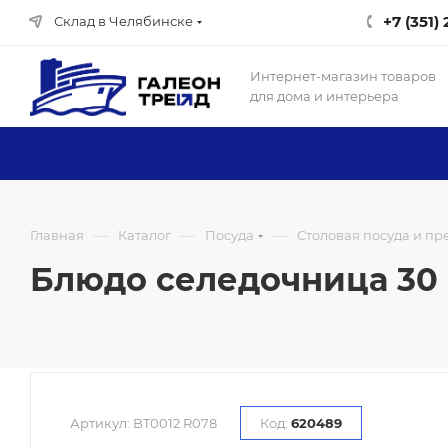
+7 (351)
Склад в Челябинске
Интернет-магазин товаров
для дома и интерьера
—
—
—
Главная
Каталог
Посуда
Столовая посуда и п
Блюдо селедочница 30 с
Артикул:
BT0012 R078
Код:
620489