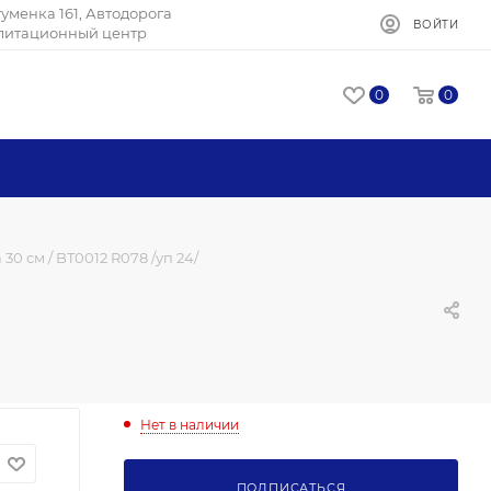
Игуменка 161, Автодорога
ВОЙТИ
илитационный центр
0
0
0 см / BT0012 R078 /уп 24/
Нет в наличии
ПОДПИСАТЬСЯ