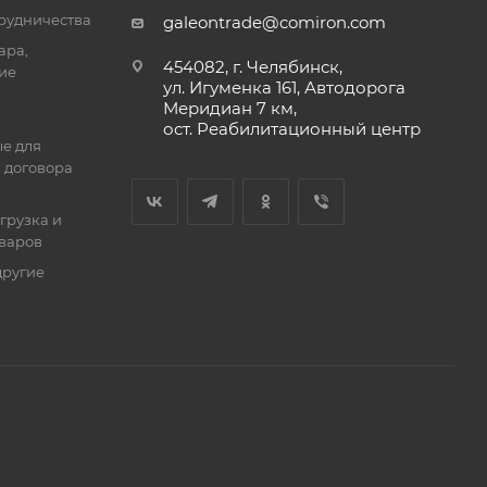
трудничества
galeontrade@comiron.com
ара,
454082, г. Челябинск,
ие
ул. Игуменка 161, Автодорога
Меридиан 7 км,
ост. Реабилитационный центр
е для
 договора
тгрузка и
оваров
другие