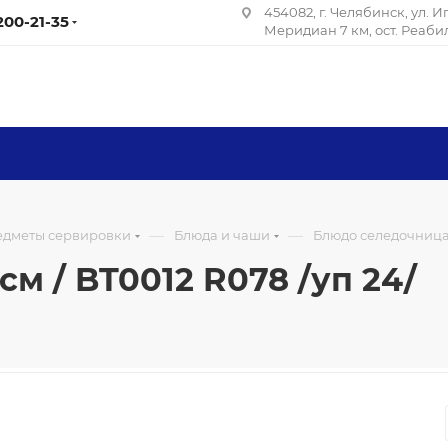
454082, г. Челябинск, ул. 
 200-21-35
Меридиан 7 км, ост. Реаб
—
—
редметы сервировки
Блюда и чаши
Блюдо селедочница 3
м / BT0012 R078 /уп 24/