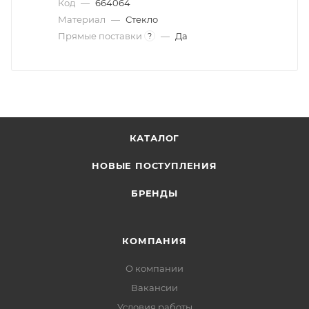
Код
—
664064
Материал
—
Стекло
Прямые поставки
—
Да
?
КАТАЛОГ
НОВЫЕ ПОСТУПЛЕНИЯ
БРЕНДЫ
КОМПАНИЯ
О компании
Вакансии
Условия работы