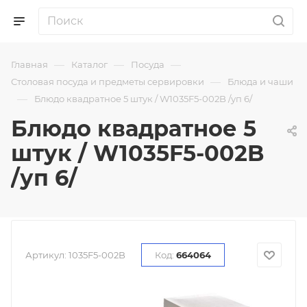
—
—
—
Главная
Каталог
Посуда
—
Столовая посуда и предметы сервировки
Блюда и чаши
—
Блюдо квадратное 5 штук / W1035F5-002B /уп 6/
Блюдо квадратное 5
штук / W1035F5-002B
/уп 6/
Артикул:
1035F5-002B
Код:
664064