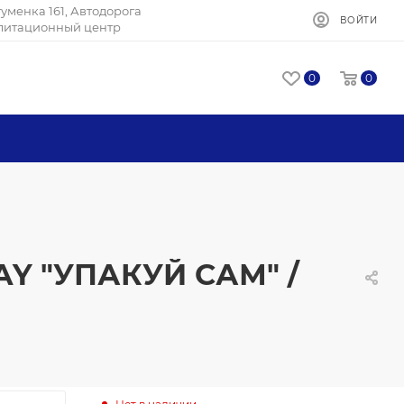
Игуменка 161, Автодорога
ВОЙТИ
илитационный центр
0
0
RAY "УПАКУЙ САМ" /