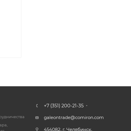
+7 (351) 200-21-35
трудничества
galeontrade@comiron.com
ара,
454082, г. Челябинск,
ие