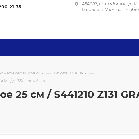
454082, г. Челябинск, ул. 
 200-21-35
Меридиан 7 км, ост. Реаб
—
—
редметы сервировки
Блюда и чаши
САМ" /уп 36/ Новый год
е 25 см / S441210 Z131 G