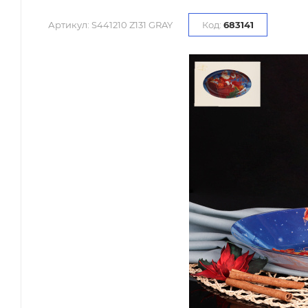
Артикул:
S441210 Z131 GRAY
Код:
683141