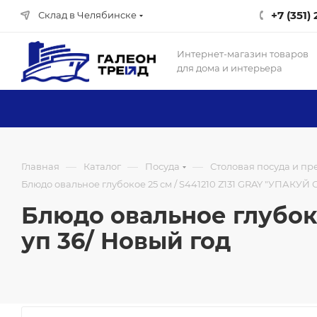
+7 (351)
Склад в Челябинске
Интернет-магазин товаров
для дома и интерьера
—
—
—
Главная
Каталог
Посуда
Столовая посуда и п
Блюдо овальное глубокое 25 см / S441210 Z131 GRAY "УПАКУЙ 
Блюдо овальное глубоко
уп 36/ Новый год