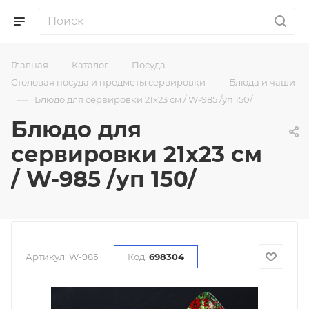
—
—
—
Главная
Каталог
Посуда
—
Столовая посуда и предметы сервировки
Блюда и чаши
—
Блюдо для сервировки 21х23 см / W-985 /уп 150/
Блюдо для
сервировки 21х23 см
/ W-985 /уп 150/
Артикул:
W-985
Код:
698304