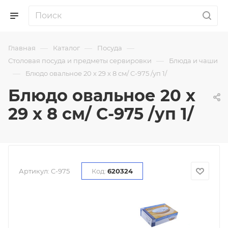
—
—
—
Главная
Каталог
Посуда
—
Столовая посуда и предметы сервировки
Блюда и чаши
—
Блюдо овальное 20 х 29 х 8 см/ C-975 /уп 1/
Блюдо овальное 20 х
29 х 8 см/ C-975 /уп 1/
Артикул:
C-975
Код:
620324