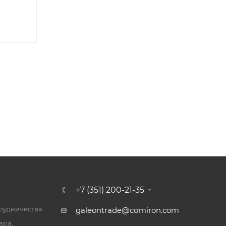
+7 (351) 200-21-35
трудничества
galeontrade@comiron.com
ара,