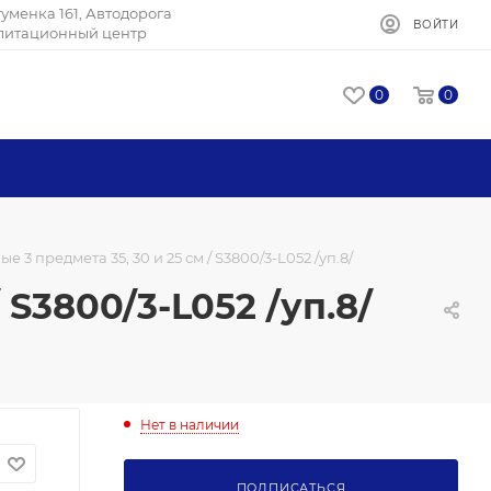
Игуменка 161, Автодорога
ВОЙТИ
илитационный центр
0
0
 3 предмета 35, 30 и 25 см / S3800/3-L052 /уп.8/
S3800/3-L052 /уп.8/
Нет в наличии
ПОДПИСАТЬСЯ