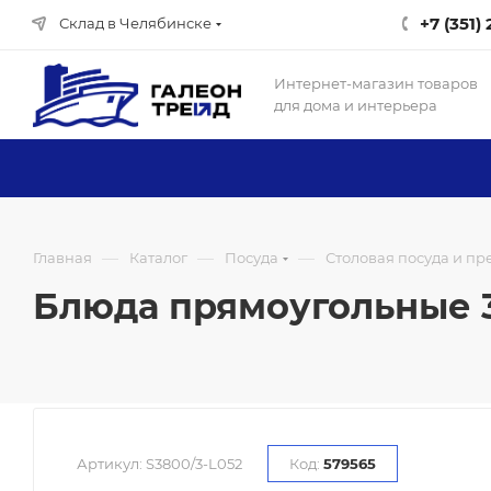
+7 (351)
Склад в Челябинске
Интернет-магазин товаров
для дома и интерьера
—
—
—
Главная
Каталог
Посуда
Столовая посуда и п
Блюда прямоугольные 3 п
Артикул:
S3800/3-L052
Код:
579565