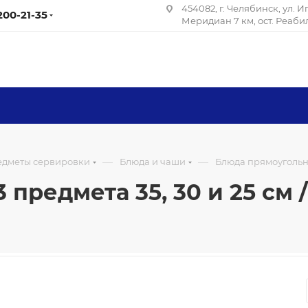
454082, г. Челябинск, ул. 
 200-21-35
Меридиан 7 км, ост. Реаб
—
—
редметы сервировки
Блюда и чаши
Блюда прямоугольные
редмета 35, 30 и 25 см / 