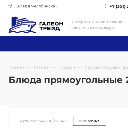
+7 (351)
Склад в Челябинске
Интернет-магазин товаров
для дома и интерьера
—
—
—
Главная
Каталог
Посуда
Столовая посуда и п
Блюда прямоугольные 2 
Артикул:
S4450C/2-L043
Код:
579471