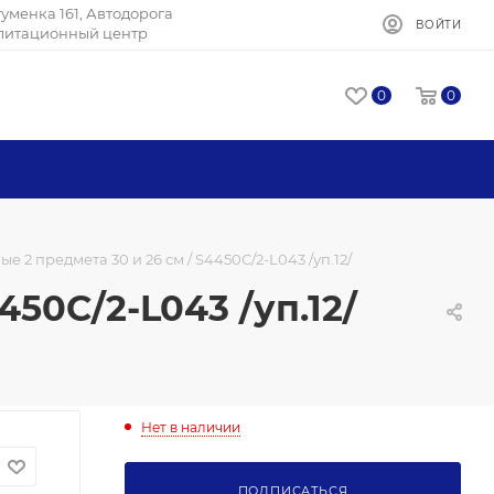
Игуменка 161, Автодорога
ВОЙТИ
илитационный центр
0
0
 2 предмета 30 и 26 см / S4450C/2-L043 /уп.12/
50C/2-L043 /уп.12/
Нет в наличии
ПОДПИСАТЬСЯ