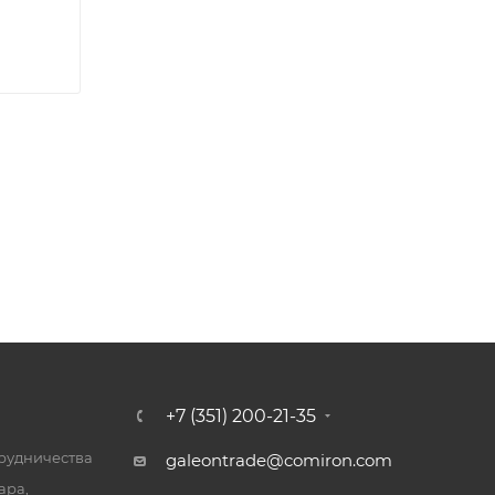
+7 (351) 200-21-35
трудничества
galeontrade@comiron.com
ара,