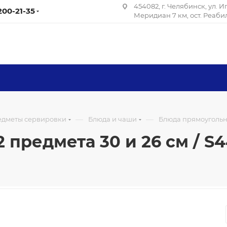
454082, г. Челябинск, ул. 
 200-21-35
Меридиан 7 км, ост. Реаб
—
—
редметы сервировки
Блюда и чаши
Блюда прямоугольные
предмета 30 и 26 см / S44