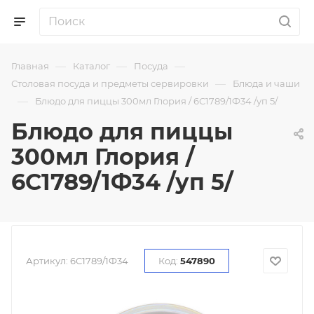
—
—
—
Главная
Каталог
Посуда
—
Столовая посуда и предметы сервировки
Блюда и чаши
—
Блюдо для пиццы 300мл Глория / 6С1789/1Ф34 /уп 5/
Блюдо для пиццы
300мл Глория /
6С1789/1Ф34 /уп 5/
Артикул:
6С1789/1Ф34
Код:
547890