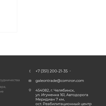
+7 (351) 200-21-35
трудничества
galeontrade@comiron.com
ара,
454082, г. Челябинск,
ие
ул. Игуменка 161, Автодорога
Меридиан 7 км,
ост. Реабилитационный центр