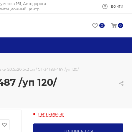
Игуменка 161, Автодорога
ВОЙТИ
илитационный центр
0
0
и 20.5х20.5х2 см / GT-34183-487 /уп 120/
87 /уп 120/
Нет в наличии
ПОДПИСАТЬСЯ