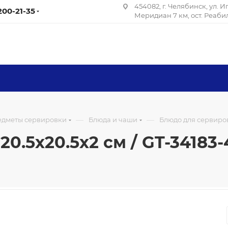
454082, г. Челябинск, ул. 
 200-21-35
Меридиан 7 км, ост. Реаб
—
—
редметы сервировки
Блюда и чаши
Блюдо для сервировк
.5х20.5х2 см / GT-34183-4