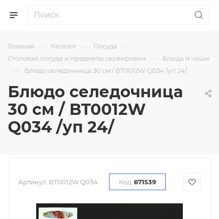
—
—
—
Главная
Каталог
Посуда
—
Столовая посуда и предметы сервировки
Блюда и чаши
—
Блюдо селедочница 30 см / BT0012W Q034 /уп 24/
Блюдо селедочница
30 см / BT0012W
Q034 /уп 24/
Артикул:
BT0012W Q034
Код:
671539