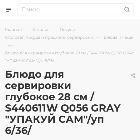
—
—
—
Главная
Каталог
Посуда
—
Столовая посуда и предметы сервировки
Блюда и чаши
—
Блюдо для сервировки глубокое 28 см / S440611W Q056 GRAY
"УПАКУЙ САМ"/уп 6/36/
Блюдо для
сервировки
глубокое 28 см /
S440611W Q056 GRAY
"УПАКУЙ САМ"/уп
6/36/