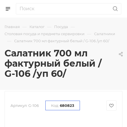
—
—
—
Главная
Каталог
Посуда
—
Столовая посуда и предметы сервировки
Салатники
—
Салатник 700 мл фактурный белый / G-106 /уп 60/
Салатник 700 мл
фактурный белый /
G-106 /уп 60/
Артикул:
G-106
Код:
680823