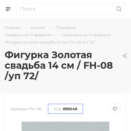
—
—
—
Главная
Каталог
Праздник
—
—
Подарки на 14 февраля
Сувениры на 14 февраля
Фигурка Золотая свадьба 14 см / FH-08 /уп 72/
Фигурка Золотая
свадьба 14 см / FH-08
/уп 72/
Артикул:
FH-08
Код:
699249