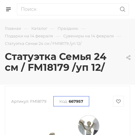
—
—
—
Главная
Каталог
Праздник
—
—
Подарки на 14 февраля
Сувениры на 14 февраля
Статуэтка Семья 24 см / FM18179 /уп 12/
Статуэтка Семья 24
см / FM18179 /уп 12/
Артикул:
FM18179
Код:
667957