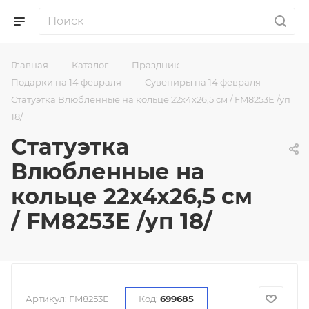
—
—
—
Главная
Каталог
Праздник
—
—
Подарки на 14 февраля
Сувениры на 14 февраля
Статуэтка Влюбленные на кольце 22х4х26,5 см / FM8253Е /уп
18/
Статуэтка
Влюбленные на
кольце 22х4х26,5 см
/ FM8253Е /уп 18/
Артикул:
FM8253Е
Код:
699685