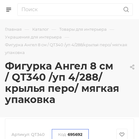
—
—
—
Главная
Каталог
Товары для интерьера
—
Украшения для интерьера
Фигурка Ангел 8 см / QТ340 /уп 4/288/крылья перо/ мягкая
упаковка
Фигурка Ангел 8 см
/ QТ340 /уп 4/288/
крылья перо/ мягкая
упаковка
Артикул:
QТ340
Код:
695692