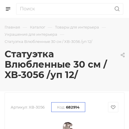
—
—
—
Главная
Каталог
Товары для интерьера
—
Украшения для интерьера
Статуэтка Влюбленные 30 см / XB-3056 /уп 12/
Статуэтка
Влюбленные 30 см /
XB-3056 /уп 12/
Артикул:
XB-3056
Код:
682914