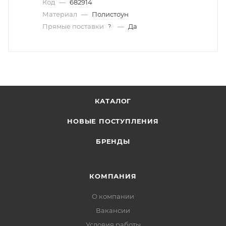
Код
—
682914
Материал
—
Полистоун
Прямые поставки
—
Да
?
КАТАЛОГ
НОВЫЕ ПОСТУПЛЕНИЯ
БРЕНДЫ
КОМПАНИЯ
О компании
Вакансии
Условия работы