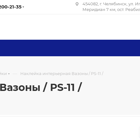
454082, г. Челябинск, ул. 
 200-21-35
Меридиан 7 км, ост. Реаб
—
йки
Наклейка интерьерная Вазоны / PS-11 /
азоны / PS-11 /