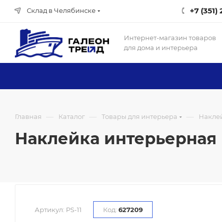
+7 (351)
Склад в Челябинске
Интернет-магазин товаров
для дома и интерьера
—
—
—
Главная
Каталог
Товары для интерьера
Накле
Наклейка интерьерная В
Артикул:
PS-11
Код:
627209