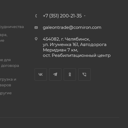
+7 (351) 200-21-35
трудничества
galeontrade@comiron.com
ара,
454082, г. Челябинск,
ие
ул. Игуменка 161, Автодорога
Меридиан 7 км,
ост. Реабилитационный центр
е для
 договора
тгрузка и
оваров
другие