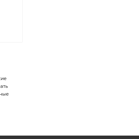
кие
ать
мные