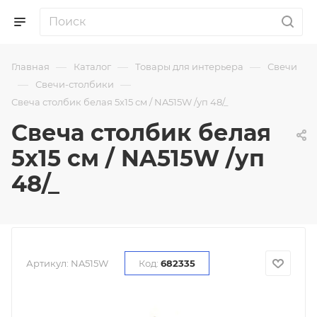
—
—
—
Главная
Каталог
Товары для интерьера
Свечи
—
—
Свечи-столбики
Свеча столбик белая 5х15 см / NA515W /уп 48/_
Свеча столбик белая
5х15 см / NA515W /уп
48/_
Артикул:
NA515W
Код:
682335