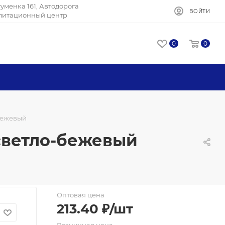
Игуменка 161, Автодорога
ВОЙТИ
илитационный центр
0
0
-бежевый
/светло-бежевый
Оптовая цена
213.40
₽
/шт