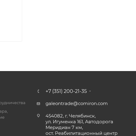
+7 (351) 200-21-35
трудничества
galeontrade@comiron.com
ара,
454082, г. Челябинск,
ие
ул. Игуменка 161, Автодорога
Меридиан 7 км,
ост. Реабилитационный центр