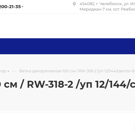
454082, г. Челябинск, ул. 
 200-21-35
Меридиан 7 км, ост. Реаб
—
кор
Ветка декоративная 100 см / RW-318-2 /уп 12/144/светло
 см / RW-318-2 /уп 12/144